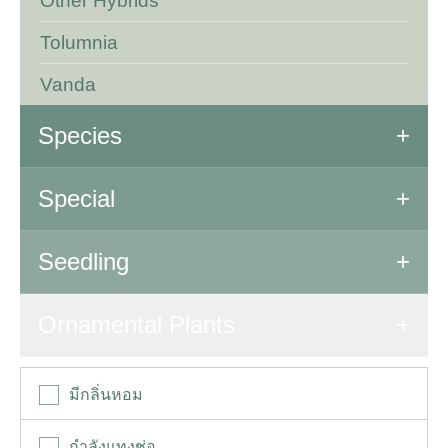
Other Hybrids
Tolumnia
Vanda
Species
All Species
Special
Special Orchids
Seedling
Seedling
Ornamental Plants
มีกลิ่นหอม
กำลังแทงช่อ