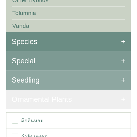
Other Hybrids
Tolumnia
Vanda
Species
All Species
Special
Special Orchids
Seedling
Seedling
Ornamental Plants
มีกลิ่นหอม
กำลังแทงช่อ