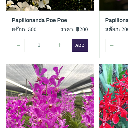
Papilionanda Poe Poe
Papilion
สต๊อก: 500
ราคา: ฿200
สต๊อก: 20
–
+
–
รายละเอียด
ภาพเพิ่มเติม
รายละ