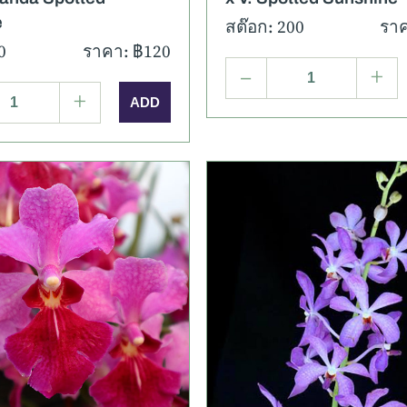
e
สต๊อก: 200
ราค
0
ราคา: ฿120
–
+
+
เอียด
ภาพเพิ่มเติม
รายละเอียด
ภาพเพิ่