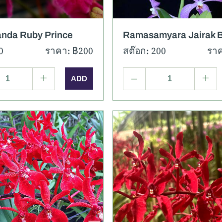
anda Ruby Prince
Ramasamyara Jairak B
0
ราคา: ฿200
สต๊อก: 200
ราค
+
–
+
เอียด
ภาพเพิ่มเติม
รายละเอียด
ภาพเพิ่