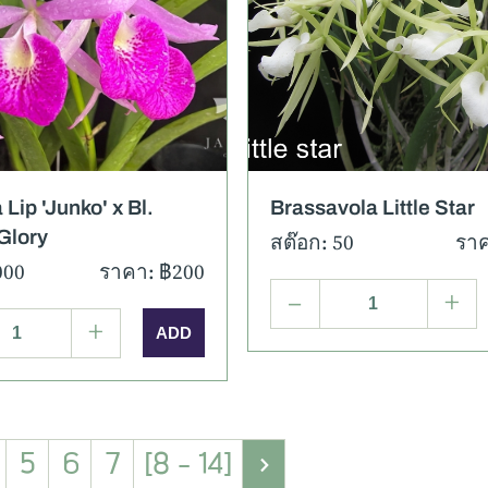
เอียด
ภาพเพิ่มเติม
รายละเอียด
ภาพเพิ่
 Lip 'Junko' x Bl.
Brassavola Little Star
Glory
สต๊อก: 50
ราค
000
ราคา: ฿200
–
+
+
5
6
7
[8 - 14]
>