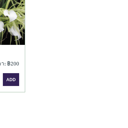
มเติม
า: ฿200