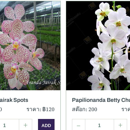
เอียด
ภาพเพิ่มเติม
รายละเอียด
ภาพเพิ่
airak Spots
Papilionanda Betty Ch
0
ราคา: ฿120
สต๊อก: 200
ราค
+
–
+