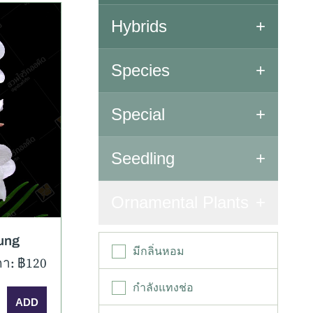
Hybrids
Aranda Renanthera
Species
Cattleya
All Species
Special
Dendrobium Sec.
Callista
มเติม
Special Orchids
Seedling
Dendrobium Sec.
Dendrobium
Seedling
Ornamental Plants
Dendrobium Sec.
Formosae
ung
มีกลิ่นหอม
า: ฿120
Dendrobium Sec.
Pedilonum
กำลังแทงช่อ