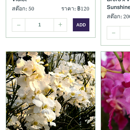
Sunshin
สต๊อก: 50
ราคา: ฿120
สต๊อก: 20
–
+
–
รายละเอียด
ภาพเพิ่มเติม
รายละ