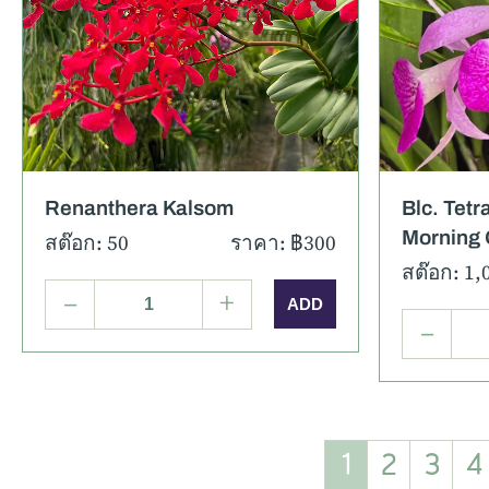
รายละเอียด
ภาพเพิ่มเติม
รายละ
Renanthera Kalsom
Blc. Tetra
Morning 
สต๊อก: 50
ราคา: ฿300
สต๊อก: 1,
–
+
–
1
2
3
4