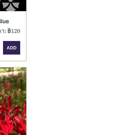
lue
า: ฿120
มเติม