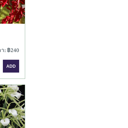
า: ฿240