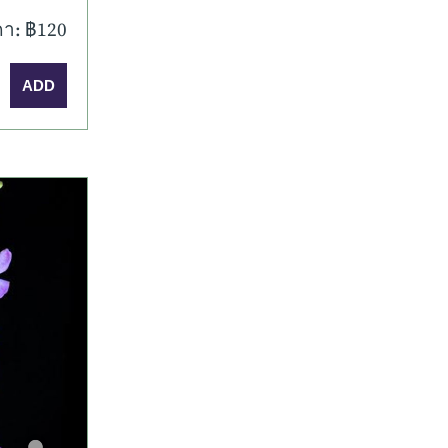
า: ฿120
มเติม