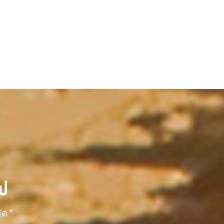
พ
ิด "